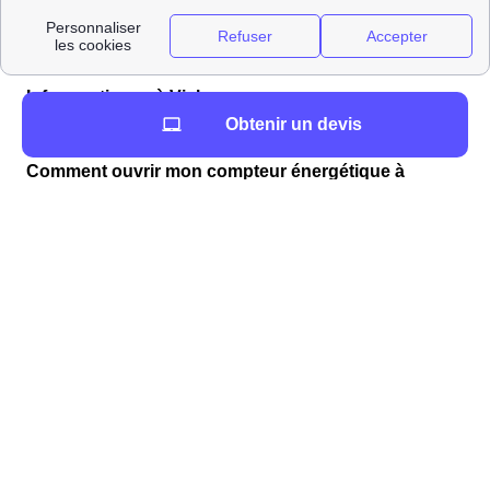
Eure-et-Loir.
Liens utiles que nous vous proposons à Viabon
Infos pratiques à Viabon
Obtenir un devis
L'énergie à Viabon : informations et chiffres
Comment ouvrir mon compteur énergétique à
Viabon ?
Lors de votre déménagement à Viabon, vous devez
ouvrir votre compteur d'électricité ou de gaz. Pour
l'électricité, il faut contacter Enedis (ex ErDF) et pour le
gaz, ce sera GrDF. Les frais de cette intervention pour
n'importe quel fournisseur d'électricité choisi ou type
d'habitats varient entre 27 et 150 euros et sont ajoutés
directement à votre première facture du fournisseur de
votre Viabon. Ces frais n'existent que lorsqu'une
coupure d'électricité intervient.
Les tarifs de Enedis
pour l'ouverture d'un compteur électrique à Viabon