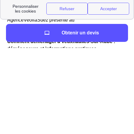
liés à l'eau dans la majorité des communes Françaises.
Si tel est le cas à Veuxhaulles-Sur-Aube, l'agence
AgenceVeoliaSuez présente au
AgenceVeoliaSuezAdresse sera votre interlocuteur
Obtenir un devis
privilégié.
Comment déménager à Veuxhaulles-Sur-Aube :
déménageurs et informations pratiques
Vous cherchez à louer un véhicule proche de
Veuxhaulles-Sur-Aube ?
Voici la liste des loueurs de véhicules du 21520 (Côte-
d'Or) proches de Veuxhaulles-Sur-Aube, ainsi que la
distance qui les sépare de la mairie (Mairie de
Veuxhaulles-sur-Aube, 36 rue Henri-Jurien-de-la-
Gravière, 21520 Veuxhaulles-sur-Aube).
LoueursVehiculesProches
Vous cherchez un déménageur à Veuxhaulles-Sur-