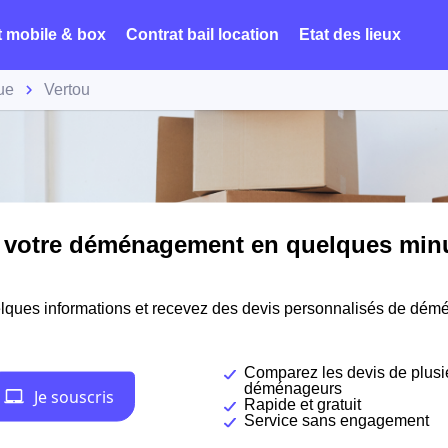
t mobile & box
Contrat bail location
Etat des lieux
ue
Vertou