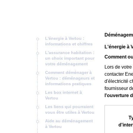
Déménagemen
L'énergie à Vertou :
informations et chiffres
L'énergie à V
L'assurance habitation :
Comment ouv
un choix important pour
votre déménagement
Lors de votre
Comment déménager à
contacter Ene
Vertou : déménageurs et
d'électricité 
informations pratiques
fournisseur de
Les box internet à
l'ouverture 
Vertou
Les liens qui pourraient
vous être utiles à Vertou
T
Aide au déménagement
d'inte
à Vertou