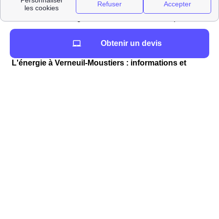
distance qui les sépare de la mairie (Mairie de Verneuil-
Moustiers, Le Bourg, 87360 Verneuil-Moustiers).
LoueursVehiculesProches
Obtenir un devis
L'énergie à Verneuil-Moustiers : informations et
chiffres
Comment ouvrir mon compteur énergétique à
Verneuil-Moustiers ?
Lors de votre déménagement à Verneuil-Moustiers, vous
devez ouvrir votre compteur d'électricité ou de gaz. Pour
l'électricité, il faut contacter Enedis (ex ErDF) et pour le
gaz, ce sera GrDF. Les frais de cette intervention pour
n'importe quel fournisseur d'électricité choisi ou type
d'habitats varient entre 27 et 150 euros et sont ajoutés
directement à votre première facture du fournisseur de
votre Verneuil-Moustiers. Ces frais n'existent que
lorsqu'une coupure d'électricité intervient.
Les tarifs de