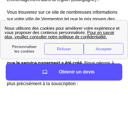
Vous trouverez sur ce site de nombreuses informations
sur votre ville de Vermenton tel que le prix moyen des
loyers au mètre carré (PrixM2Ville m2/m²) ou le nombre
de logements disponibles (121).
Démarches déménagement à Vermenton
(Bourgogne)
C'est dans l'optique de
faciliter votre déménagement
que le service papernest a été créé
. Nous gérons à
votre place les démarches administratives dans le
Obtenir un devis
89270 (Yonne) liées au déménagement à Vermenton, et
plus précisément à la souscription :
d'une assurance habitation, obligatoire pour
votre logement
de vos contrats de gaz et d'électricité à
Vermenton
de votre box Internet dans la région