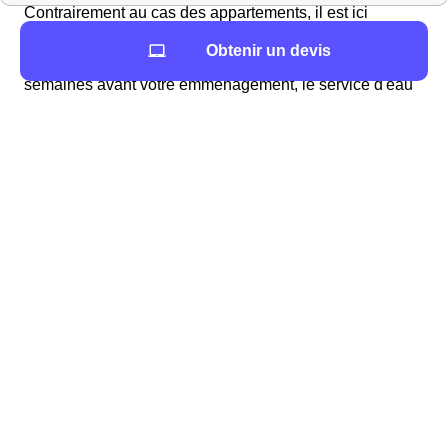
Contrairement au cas des appartements, il est ici
nécessaire d'effectuer des démarches
pour obtenir de
Obtenir un devis
l'eau. Il est conseillé de contacter, au moins deux
semaines avant votre emménagement, le service d'eau
de la mairie, ou l'organisme privé qui gère cela.
Généralement ces démarches se font par téléphone.
Deux cas sont alors possibles : l'eau a été coupée, il
faudra alors qu'un technicien intervienne ou l'eau n'a
pas été coupée, il faudra alors simplement mettre
l'abonnement à votre nom.
Lors de la souscription à votre abonnement
différentes informations sont à fournir