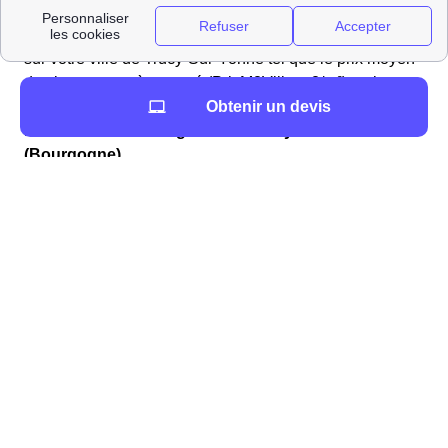
Vous trouverez sur ce site de nombreuses informations
sur votre ville de Trucy-Sur-Yonne tel que le prix moyen
des loyers au mètre carré (PrixM2Ville m2/m²) ou le
Obtenir un devis
nombre de logements disponibles (15).
Démarches déménagement à Trucy-Sur-Yonne
(Bourgogne)
C'est dans l'optique de
faciliter votre déménagement
que le service papernest a été créé
. Nous gérons à
votre place les démarches administratives dans le
89460 (Yonne) liées au déménagement à Trucy-Sur-
Yonne, et plus précisément à la souscription :
d'une assurance habitation, obligatoire pour
votre logement
de vos contrats de gaz et d'électricité à Trucy-
Sur-Yonne
de votre box Internet dans la région