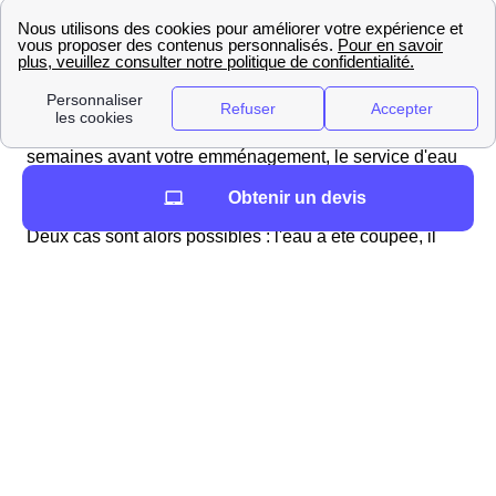
Vous vivez dans un logement individuel à Toussus-Le-
Noble
Contrairement au cas des appartements, il est ici
nécessaire d'effectuer des démarches
pour obtenir de
l'eau. Il est conseillé de contacter, au moins deux
semaines avant votre emménagement, le service d'eau
de la mairie, ou l'organisme privé qui gère cela.
Obtenir un devis
Généralement ces démarches se font par téléphone.
Deux cas sont alors possibles : l'eau a été coupée, il
faudra alors qu'un technicien intervienne ou l'eau n'a
pas été coupée, il faudra alors simplement mettre
l'abonnement à votre nom.
Lors de la souscription à votre abonnement
différentes informations sont à fournir