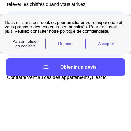
relever les chiffres quand vous arrivez.
Vous vivez dans un logement individuel à Tessancourt-
Obtenir un devis
Sur-Aubette
Contrairement au cas des appartements, il est ici
nécessaire d'effectuer des démarches
pour obtenir de
l'eau. Il est conseillé de contacter, au moins deux
semaines avant votre emménagement, le service d'eau
de la mairie, ou l'organisme privé qui gère cela.
Généralement ces démarches se font par téléphone.
Deux cas sont alors possibles : l'eau a été coupée, il
faudra alors qu'un technicien intervienne ou l'eau n'a