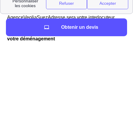
des communes Françaises. Si tel est le cas à Tence,
l'agence AgenceVeoliaSuez présente au
AgenceVeoliaSuezAdresse sera votre interlocuteur
privilégié.
Obtenir un devis
L'assurance habitation : un choix important pour
votre déménagement
Pensez à l'assurance habitation pour votre
déménagement
La démarche pour bien choisir son assurance habitation
Afin de choisir au mieux votre assurance, il
faut examiner vos différents biens;
Renseigner votre appartement ou maison.
Selon la taille, le nombre de personnes
vivant à l'intérieur, etc…, le prix de votre
assurance va changer ;
Choisir les différentes garanties désirées. Par
exemple, contre le vol ou les bris de glace ;
Ne pas oublier les assurances obligatoires