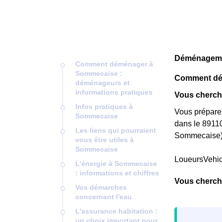
Déménagemen
Comment déménager à
Sommecaise :
Comment dém
déménageurs et
informations pratiques
Vous cherch
Infos pratiques à
Vous prépare
Sommecaise
dans le 89110
Les liens qui pourraient
Sommecaise)
vous être utiles à
Sommecaise
LoueursVehi
L'énergie à Sommecaise
: informations et chiffres
Vous cherch
Vos démarches
concernant l'eau
L'assurance habitation :
un choix important pour