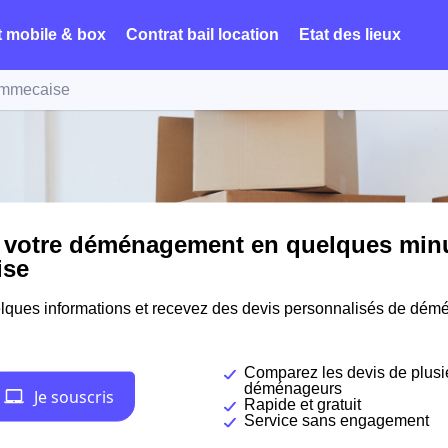
t mobile & box
Contrat bail location
Etat des lieux
mmecaise