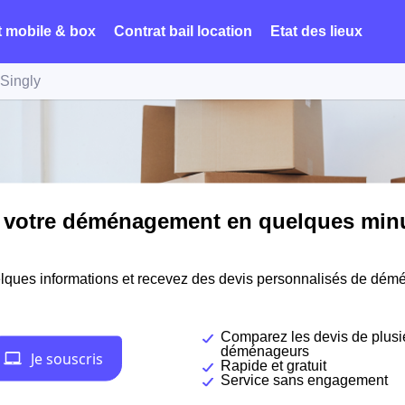
t mobile & box
Contrat bail location
Etat des lieux
Singly