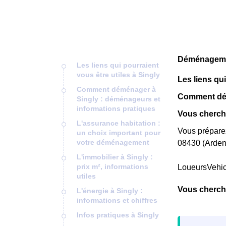
Déménagemen
Les liens qui pourraient
vous être utiles à Singly
Les liens qui
Comment déménager à
Comment dém
Singly : déménageurs et
informations pratiques
Vous cherche
L'assurance habitation :
Vous préparez
un choix important pour
votre déménagement
08430 (Ardenn
L'immobilier à Singly :
prix m², informations
LoueursVehi
utiles
Vous cherch
L'énergie à Singly :
informations et chiffres
Infos pratiques à Singly