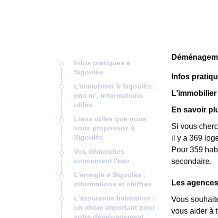
Déménagemen
Infos pratiques à
Sigoulès
Infos pratiq
L'immobilier à Sigoulès :
L'immobilier 
prix m², informations
utiles
En savoir pl
Liens utiles que nous
Si vous cherc
vous proposons à
Sigoulès
il y a 369 lo
Pour 359 habi
Vos démarches
concernant l'eau
secondaire.
L'énergie à Sigoulès :
Les agences
informations et chiffres
L'assurance habitation :
Vous souhait
un choix important pour
vous aider à t
votre déménagement