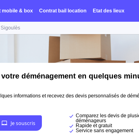
t mobile & box
Contrat bail location
Etat des lieux
Sigoulès