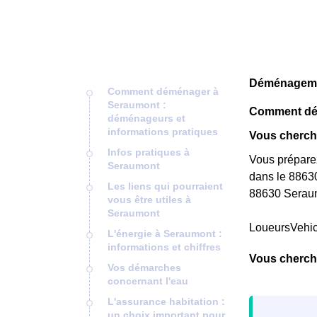
Déménagemen
Comment déménager à
Seraumont :
Comment dém
déménageurs et
informations pratiques
Vous cherch
Infos pratiques à
Vous préparez
Seraumont
dans le 88630
Les liens qui pourraient
88630 Seraum
vous être utiles à
Seraumont
LoueursVehi
L'énergie à Seraumont :
informations et chiffres
Vous cherch
Vos démarches
concernant l'eau
L'assurance habitation :
un choix important pour