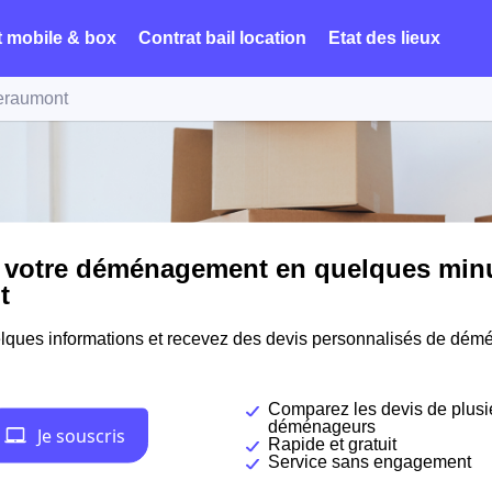
t mobile & box
Contrat bail location
Etat des lieux
eraumont