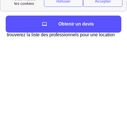
Comment déménager à Sens : déménageurs et
informations pratiques
Vous cherchez à louer un véhicule proche de Sens ?
Obtenir un devis
Vous préparez un déménagement à Sens ? Vous
trouverez la liste des professionnels pour une location
de voiture dans le 89100 (Yonne) ainsi que la distance
en mètres par rapport à la mairie (Mairie de Sens, 100
rue de la République, CS 70809, 89108 Sens cedex).
LoueursVehiculesProches
Vous cherchez un déménageur à Sens ?
Si vous emménagez à Sens et avez besoin
d'abonnements d'énergie, internet, ou d'une