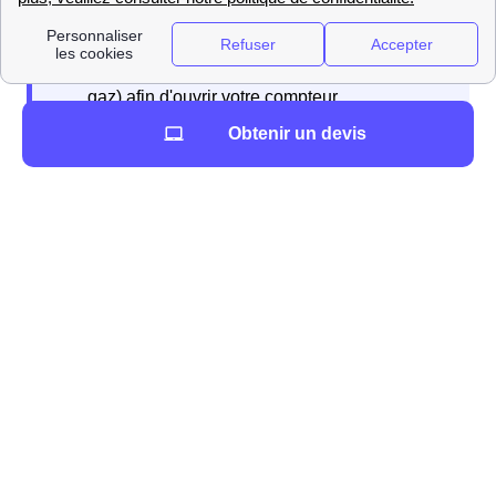
Obtenir un devis
Vos démarches concernant l'eau
Quelles démarches effectuer à Senan?
Les démarches concernant l'eau sont relativement
simples à effectuer. Il faut différencier le cas des
appartements de celui des résidences individuelles.
Vous vivez en appartement à Senan
En appartement, l'eau est collective et fait partie des
charges. Vous n'avez donc, dans ce cas là, aucune
démarche particulière à effectuer et l'eau devrait être
disponible dès votre arrivée sans aucune action de votre