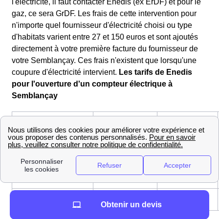
l'électricité, il faut contacter Enedis (ex ErDF) et pour le
gaz, ce sera GrDF. Les frais de cette intervention pour
n'importe quel fournisseur d'électricité choisi ou type
d'habitats varient entre 27 et 150 euros et sont ajoutés
directement à votre première facture du fournisseur de
votre Semblançay. Ces frais n'existent que lorsqu'une
coupure d'électricité intervient.
Les tarifs de Enedis
pour l'ouverture d'un compteur électrique à
Semblançay
Express
Standard
Type
(sous
(sous 5
d'intervention
24 à
jours)
48h)
Frais
24,08 €
61,05 €
Obtenir un devis