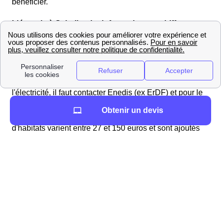
bénéficier.
L'énergie à Schalbach : informations et chiffres
Comment ouvrir mon compteur énergétique à
Schalbach ?
Lors de votre déménagement à Schalbach, vous devez
ouvrir votre compteur d'électricité ou de gaz. Pour
l'électricité, il faut contacter Enedis (ex ErDF) et pour le
gaz, ce sera GrDF. Les frais de cette intervention pour
Obtenir un devis
n'importe quel fournisseur d'électricité choisi ou type
d'habitats varient entre 27 et 150 euros et sont ajoutés
directement à votre première facture du fournisseur de
votre Schalbach. Ces frais n'existent que lorsqu'une
coupure d'électricité intervient.
Les tarifs de Enedis
pour l'ouverture d'un compteur électrique à
Schalbach