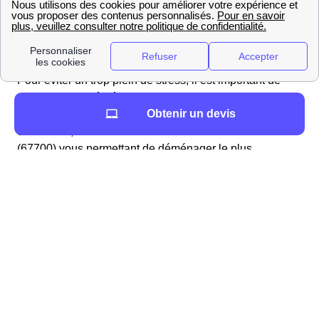
Que vous soyez Savernois ou que vous viviez ailleurs
en France, vous ne pourrez couper à l'épreuve du
déménagement.
Pour éviter un trop plein de stress, il est important de
planifier son déménagement
dans le 67700 en avance
Obtenir un devis
!
Sur ce site, vous trouverez les informations sur Saverne
(67700) vous permettant de déménager le plus
sereinement possible.
Liens utiles que nous vous proposons à Saverne
Vos démarches concernant l'eau
Quelles démarches effectuer à Saverne?
Les démarches concernant l'eau sont relativement
simples à effectuer. Il faut différencier le cas des
appartements de celui des résidences individuelles.