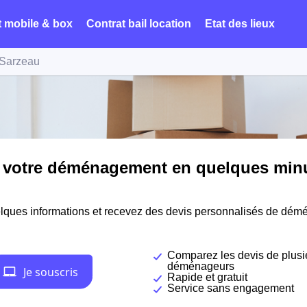
t mobile & box
Contrat bail location
Etat des lieux
Sarzeau