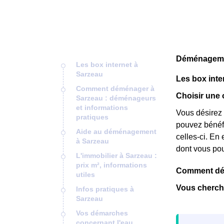
Déménagemen
Les box internet à
Sarzeau
Les box inte
Comment déménager à
Choisir une 
Sarzeau : déménageurs
et informations
Vous désirez 
pratiques
pouvez bénéfic
Aide au déménagement
celles-ci. En e
à Sarzeau
dont vous pou
L'immobilier à Sarzeau :
prix m², informations
Comment dém
utiles
Vous cherch
Infos pratiques à
Sarzeau
Vos démarches
concernant l'eau