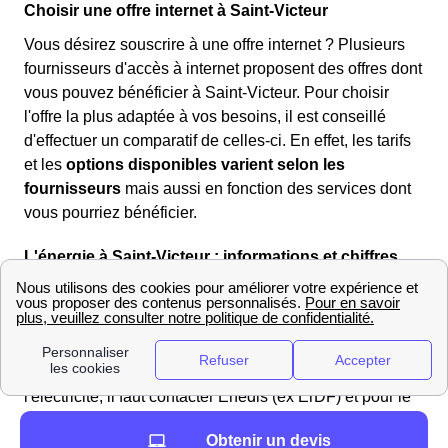
Choisir une offre internet à Saint-Victeur
Vous désirez souscrire à une offre internet ? Plusieurs
fournisseurs d'accès à internet proposent des offres dont
vous pouvez bénéficier à Saint-Victeur. Pour choisir
l'offre la plus adaptée à vos besoins, il est conseillé
d'effectuer un comparatif de celles-ci. En effet, les tarifs
et les
options disponibles varient selon les
fournisseurs
mais aussi en fonction des services dont
vous pourriez bénéficier.
L'énergie à Saint-Victeur : informations et chiffres
Comment ouvrir mon compteur énergétique à Saint-
Victeur ?
Lors de votre déménagement à Saint-Victeur, vous
devez ouvrir votre compteur d'électricité ou de gaz. Pour
l'électricité, il faut contacter Enedis (ex ErDF) et pour le
gaz, ce sera GrDF. Les frais de cette intervention pour
Obtenir un devis
n'importe quel fournisseur d'électricité choisi ou type