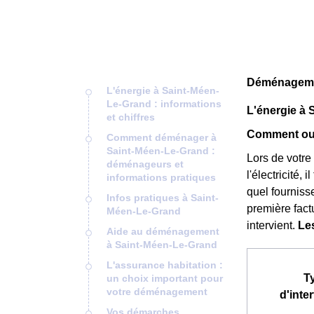
Déménagemen
L'énergie à Saint-Méen-
Le-Grand : informations
L'énergie à 
et chiffres
Comment ouv
Comment déménager à
Saint-Méen-Le-Grand :
Lors de votre
déménageurs et
l'électricité,
informations pratiques
quel fournisse
Infos pratiques à Saint-
première fact
Méen-Le-Grand
intervient.
Le
Aide au déménagement
à Saint-Méen-Le-Grand
L'assurance habitation :
T
un choix important pour
votre déménagement
d'inte
Vos démarches