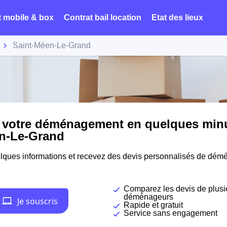
t mobile & box
Contrat bail location
Etat des lieux
Saint-Méen-Le-Grand