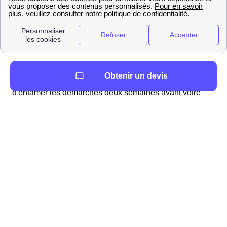
Lorsque vous quittez votre logement, vous devrez
Obtenir un devis
résilier votre contrat
. Encore une fois, il est conseillé
d'entamer les démarches deux semaines avant votre
départ. Vous aurez à contacter l'organisme auquel vous
avez souscrit votre contrat pour le prévenir de votre
départ. Vous devez également
relever votre
consommation d'eau
sur le compteur et fournir votre
nouvelle adresse. Ce sera à cette nouvelle adresse que
l'organisme vous enverra la facture de clôture.
Quels contacts à Saint-Jeures?
Vous pouvez tout d'abord contacter la Mairie de Saint-
Jeures pour plus de renseignements. De plus, dans le
domaine des démarches liées à l'eau, l'entreprise Véolia
est celle qui s'occupe des services liés à l'eau dans la