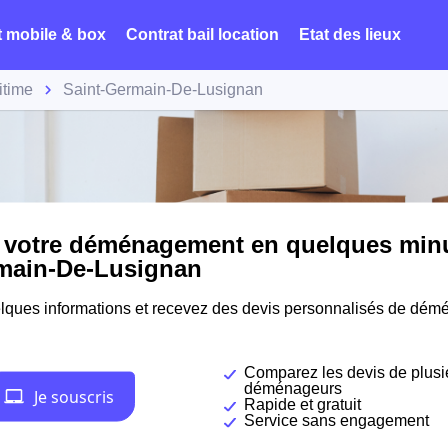
t mobile & box
Contrat bail location
Etat des lieux
itime
Saint-Germain-De-Lusignan