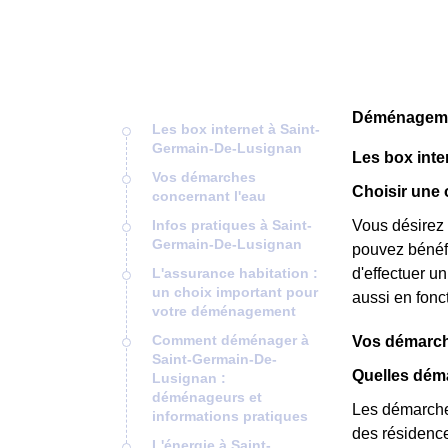
Déménagemen
Les box internet à Saint-
Germain-De-Lusignan
Les box inte
Vos démarches
Choisir une 
concernant l'eau
Infos pratiques à Saint-
Vous désirez 
Germain-De-Lusignan
pouvez bénéfi
L'assurance habitation :
d'effectuer un
un choix important pour
aussi en fonc
votre déménagement
Comment déménager à
Vos démarch
Saint-Germain-De-
Quelles dém
Lusignan :
déménageurs et
Les démarches
informations pratiques
des résidence
L'énergie à Saint-