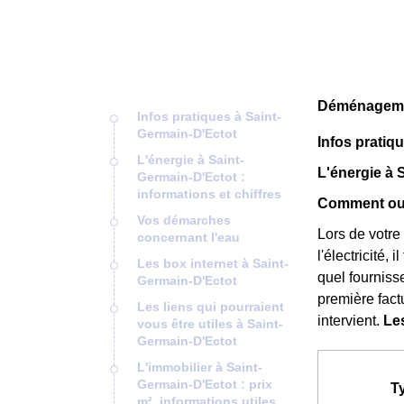
Déménagemen
Infos pratiques à Saint-
Germain-D'Ectot
Infos pratiq
L'énergie à Saint-
L'énergie à 
Germain-D'Ectot :
informations et chiffres
Comment ouv
Vos démarches
Lors de votre
concernant l'eau
l'électricité,
Les box internet à Saint-
quel fournisse
Germain-D'Ectot
première fact
Les liens qui pourraient
intervient.
Les
vous être utiles à Saint-
Germain-D'Ectot
L'immobilier à Saint-
Germain-D'Ectot : prix
T
m², informations utiles