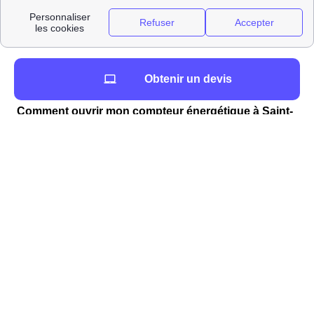
Roilaye, 6, rue du Bois, 60350 Saint-Étienne-Roilaye).
LoueursVehiculesProches
L'énergie à Saint-Étienne-Roilaye : informations et
Obtenir un devis
chiffres
Comment ouvrir mon compteur énergétique à Saint-
Étienne-Roilaye ?
Lors de votre déménagement à Saint-Étienne-Roilaye,
vous devez ouvrir votre compteur d'électricité ou de gaz.
Pour l'électricité, il faut contacter Enedis (ex ErDF) et
pour le gaz, ce sera GrDF. Les frais de cette intervention
pour n'importe quel fournisseur d'électricité choisi ou
type d'habitats varient entre 27 et 150 euros et sont
ajoutés directement à votre première facture du
fournisseur de votre Saint-Étienne-Roilaye. Ces frais
n'existent que lorsqu'une coupure d'électricité intervient.
Les tarifs de Enedis pour l'ouverture d'un compteur