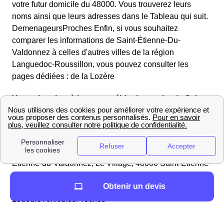
votre futur domicile du 48000. Vous trouverez leurs
noms ainsi que leurs adresses dans le Tableau qui suit.
DemenageursProches Enfin, si vous souhaitez
comparer les informations de Saint-Étienne-Du-
Valdonnez à celles d'autres villes de la région
Languedoc-Roussillon, vous pouvez consulter les
pages dédiées : de la Lozère
Vous cherchez à louer un véhicule proche de Saint-
Étienne-Du-Valdonnez ?
Voici la liste des loueurs de véhicules du 48000 (Lozère)
proches de Saint-Étienne-Du-Valdonnez, ainsi que la
distance qui les sépare de la mairie (Mairie de Saint-
Étienne-du-Valdonnez, Le Village, 48000 Saint-Étienne-
du-Valdonnez).
Obtenir un devis
LoueursVehiculesProches
L'énergie à Saint-Étienne-Du-Valdonnez :