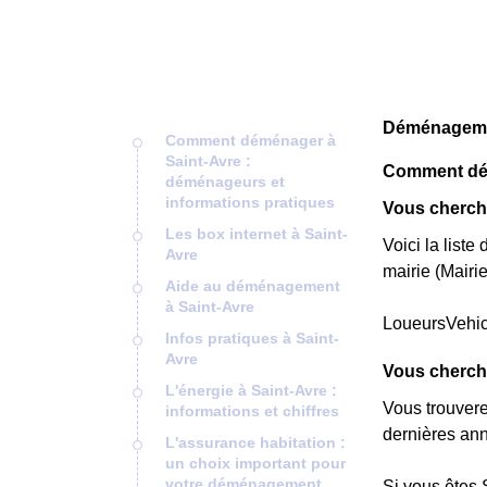
Déménagemen
Comment déménager à
Saint-Avre :
Comment dém
déménageurs et
informations pratiques
Vous cherche
Les box internet à Saint-
Voici la list
Avre
mairie (Mairi
Aide au déménagement
à Saint-Avre
LoueursVehi
Infos pratiques à Saint-
Avre
Vous cherch
L'énergie à Saint-Avre :
Vous trouver
informations et chiffres
dernières ann
L'assurance habitation :
un choix important pour
votre déménagement
Si vous êtes 