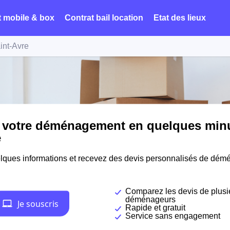
t mobile & box
Contrat bail location
Etat des lieux
int-Avre