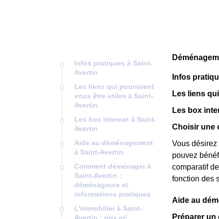
Déménagement
Infos pratiques à Saint-
Avertin
Infos pratiq
Les liens qui pourraient
Les liens qui
vous être utiles à Saint-
Avertin
Les box inte
Les box internet à Saint-
Choisir une o
Avertin
Aide au déménagement
Vous désirez 
à Saint-Avertin
pouvez bénéfic
Comment déménager à
comparatif de 
Saint-Avertin :
fonction des 
déménageurs et
informations pratiques
Aide au dém
L'immobilier à Saint-
Préparer un
Avertin : prix m²,