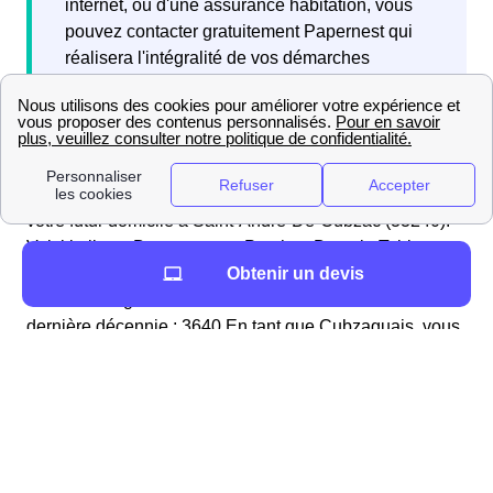
internet, ou d'une assurance habitation, vous
pouvez contacter gratuitement Papernest qui
réalisera l'intégralité de vos démarches
directement par téléphone.
Il y a de nombreux déménageurs accessibles près de
votre futur domicile à Saint-André-De-Cubzac (33240).
Voici la liste : DemenageursProches Dans le Tableau
qui suit, vous pouvez voir le nombre de personnes qui
Obtenir un devis
ont emménagé à Saint-André-De-Cubzac au cours de la
dernière décennie : 3640 En tant que Cubzaguais, vous
pouvez comparer les données de votre ville de Saint-
André-De-Cubzac avec celles d'autres villes du
département (Gironde), et celles de la région Aquitaine :
ComparaisonDemenagementVille
Pour comparer les chiffres de Saint-André-De-Cubzac