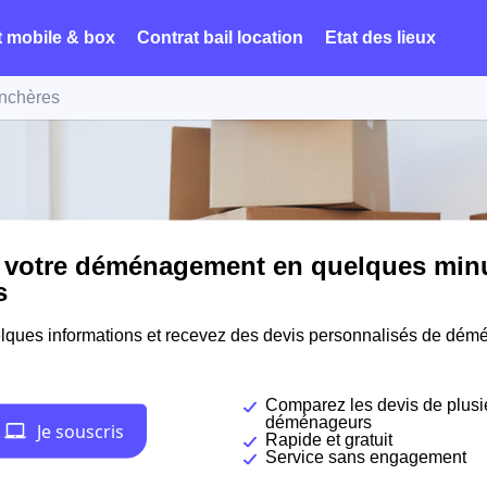
t mobile & box
Contrat bail location
Etat des lieux
nchères