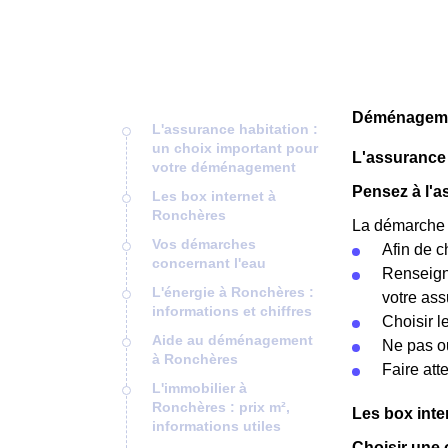
Déménagemen
L'assurance habitation :
un choix important pour
L'assurance 
votre déménagement
Pensez à l'
Les box internet à
Ronchères
La démarche p
Vos démarches
Afin de c
concernant l'eau
Renseigne
L'énergie à Ronchères :
votre ass
informations et chiffres
Choisir l
Aide au déménagement
Ne pas ou
à Ronchères
Faire att
L'immobilier à
Ronchères : prix m²,
Les box inte
informations utiles
Choisir une 