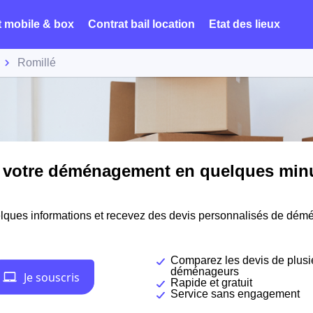
t mobile & box
Contrat bail location
Etat des lieux
Romillé