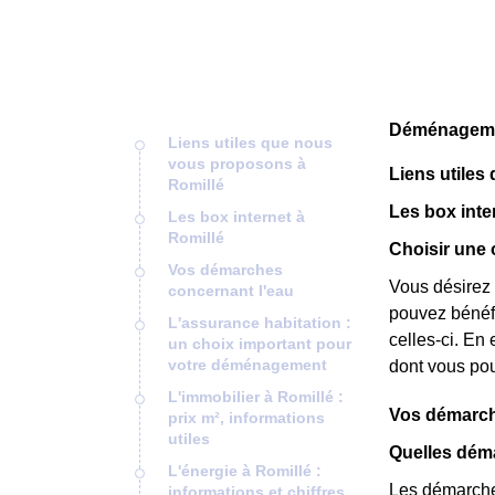
Déménagemen
Liens utiles que nous
vous proposons à
Liens utiles
Romillé
Les box inte
Les box internet à
Romillé
Choisir une o
Vos démarches
Vous désirez 
concernant l'eau
pouvez bénéfic
L'assurance habitation :
celles-ci. En e
un choix important pour
votre déménagement
dont vous pou
L'immobilier à Romillé :
Vos démarch
prix m², informations
utiles
Quelles déma
L'énergie à Romillé :
Les démarches
informations et chiffres