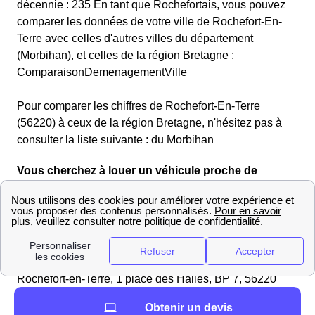
décennie : 235 En tant que Rochefortais, vous pouvez
comparer les données de votre ville de Rochefort-En-
Terre avec celles d'autres villes du département
(Morbihan), et celles de la région Bretagne :
ComparaisonDemenagementVille
Pour comparer les chiffres de Rochefort-En-Terre
(56220) à ceux de la région Bretagne, n'hésitez pas à
consulter la liste suivante : du Morbihan
Vous cherchez à louer un véhicule proche de
Rochefort-En-Terre ?
Vous préparez un déménagement à Rochefort-En-Terre
? Vous trouverez la liste des professionnels pour une
location de voiture dans le 56220 (Morbihan) ainsi que
la distance en mètres par rapport à la mairie (Mairie de
Rochefort-en-Terre, 1 place des Halles, BP 7, 56220
Rochefort-en-Terre).
Obtenir un devis