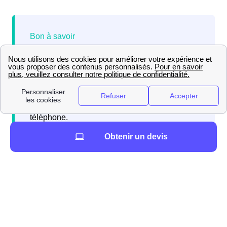
Si vous emménagez à Rilhac-Rancon et avez
besoin d'abonnements d'énergie, internet, ou
d'une assurance habitation, vous pouvez
contacter gratuitement Papernest qui réalisera
l'intégralité de vos démarches directement par
téléphone.
Obtenir un devis
Il y a de nombreux déménageurs accessibles près de
votre futur domicile à Rilhac-Rancon (87570). Voici la
liste : DemenageursProches Dans le Tableau qui suit,
vous pouvez voir le nombre de personnes qui ont
emménagé à Rilhac-Rancon au cours de la dernière