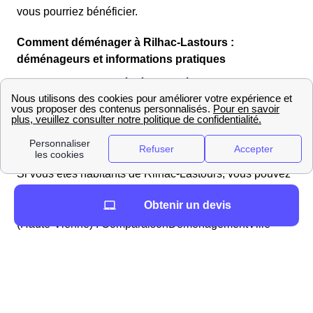
vous pourriez bénéficier.
Comment déménager à Rilhac-Lastours :
déménageurs et informations pratiques
Vous cherchez un déménageur à Rilhac-Lastours ?
Vous trouverez dans le Tableau ci-dessous le nombre
d'habitants qui emménagent et ont emménagé au cours
des 10 dernières années à Rilhac-Lastours : 222
Si vous êtes habitants de Rilhac-Lastours, vous pouvez
à titre de comparaison confronter les chiffres de Rilhac-
Obtenir un devis
Lastours avec ceux d'autres villes du département
(Haute-Vienne) : ComparaisonDemenagementVille