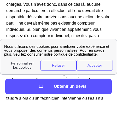
charges. Vous n'avez donc, dans ce cas là, aucune
démarche particulière à effectuer et l'eau devrait être
disponible dès votre arrivée sans aucune action de votre
part. Il ne devrait même pas exister de compteur
individuel. Si, bien que vivant en appartement, vous
disposez d'un compteur individuel, n'hésitez pas à
relever les chiffres quand vous arrivez.
Vous vivez dans un logement individuel à Recanoz
Contrairement au cas des appartements, il est ici
nécessaire d'effectuer des démarches
pour obtenir de
l'eau. Il est conseillé de contacter, au moins deux
semaines avant votre emménagement, le service d'eau
de la mairie, ou l'organisme privé qui gère cela.
Généralement ces démarches se font par téléphone.
Obtenir un devis
Deux cas sont alors possibles : l'eau a été coupée, il
faudra alors qu'un technicien intervienne ou l'eau n'a
pas été coupée, il faudra alors simplement mettre
l'abonnement à votre nom.