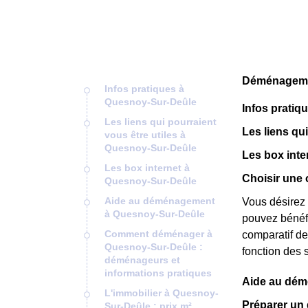
Déménagemen
Infos pratiques à
Quesnoy-Sur-Deûle
Infos prati
Les liens qui pourraient
Les liens qu
vous être utiles à
Quesnoy-Sur-Deûle
Les box int
Les box internet à
Choisir une 
Quesnoy-Sur-Deûle
Aide au déménagement
Vous désirez 
à Quesnoy-Sur-Deûle
pouvez bénéfi
Comment déménager à
comparatif de 
Quesnoy-Sur-Deûle :
fonction des 
déménageurs et
informations pratiques
Aide au dém
L'immobilier à Quesnoy-
Préparer un
Sur-Deûle : prix m²,