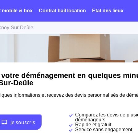
t mobile & box
Contrat bail location
Etat des lieux
noy-Sur-Deûle