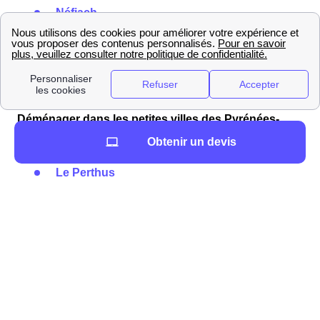
Néfiach
Latour-De-France
Saint-Féliu-D'Amont
Reynès
Maury
Déménager dans les petites villes des Pyrénées-
Orientales
Obtenir un devis
Prats-De-Mollo-La-Preste
Le Perthus
Saint-Laurent-De-Cerdans
Villemolaque
Los Masos
Catllar
Ria-Sirach
Ortaffa
Opoul-Périllos