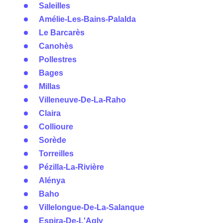
Saleilles
Amélie-Les-Bains-Palalda
Le Barcarès
Canohès
Pollestres
Bages
Millas
Villeneuve-De-La-Raho
Claira
Collioure
Sorède
Torreilles
Pézilla-La-Rivière
Alénya
Baho
Villelongue-De-La-Salanque
Espira-De-L'Agly