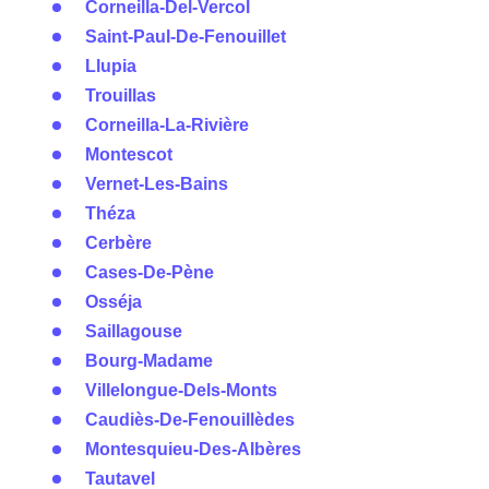
Corneilla-Del-Vercol
Saint-Paul-De-Fenouillet
Llupia
Trouillas
Corneilla-La-Rivière
Montescot
Vernet-Les-Bains
Théza
Cerbère
Cases-De-Pène
Osséja
Saillagouse
Bourg-Madame
Villelongue-Dels-Monts
Caudiès-De-Fenouillèdes
Montesquieu-Des-Albères
Tautavel