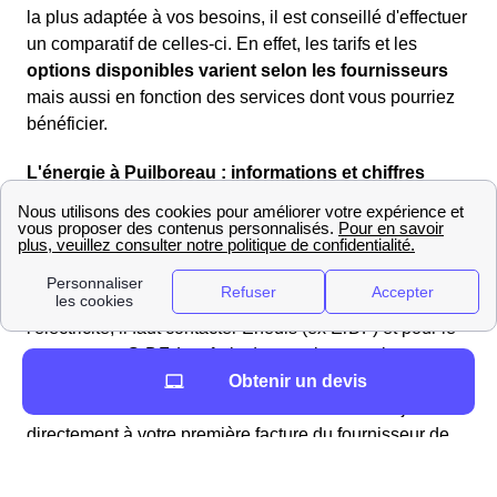
la plus adaptée à vos besoins, il est conseillé d'effectuer
un comparatif de celles-ci. En effet, les tarifs et les
options disponibles varient selon les fournisseurs
mais aussi en fonction des services dont vous pourriez
bénéficier.
L'énergie à Puilboreau : informations et chiffres
Comment ouvrir mon compteur énergétique à
Puilboreau ?
Lors de votre déménagement à Puilboreau, vous devez
ouvrir votre compteur d'électricité ou de gaz. Pour
l'électricité, il faut contacter Enedis (ex ErDF) et pour le
gaz, ce sera GrDF. Les frais de cette intervention pour
n'importe quel fournisseur d'électricité choisi ou type
Obtenir un devis
d'habitats varient entre 27 et 150 euros et sont ajoutés
directement à votre première facture du fournisseur de
votre Puilboreau. Ces frais n'existent que lorsqu'une
coupure d'électricité intervient.
Les tarifs de Enedis