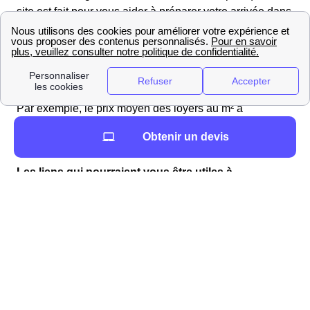
site est fait pour vous aider à préparer votre arrivée dans
la région (Midi-Pyrénées) ! Il est important de se
préparer en amont
lors d'un déménagement.
Nous vous mettons à disposition des informations sur le
département Lot pour bien vous préparer.
Par exemple, le prix moyen des loyers au m² à
Promilhanes qui est de PrixM2Ville m2/m², ou encore le
Obtenir un devis
numéro de la mairie : 05 65 31 53 52.
Les liens qui pourraient vous être utiles à
Promilhanes
Infos pratiques à Promilhanes
L'énergie à Promilhanes : informations et chiffres
Comment ouvrir mon compteur énergétique à
Promilhanes ?
Lors de votre déménagement à Promilhanes, vous