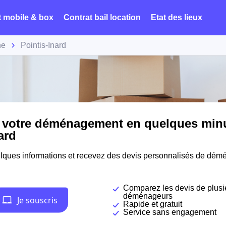
t mobile & box
Contrat bail location
Etat des lieux
ne
Pointis-Inard