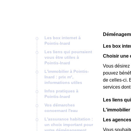
Déménagement
Les box internet à
Pointis-Inard
Les box inte
Les liens qui pourraient
Choisir une o
vous être utiles à
Pointis-Inard
Vous désirez 
L'immobilier à Pointis-
pouvez bénéfic
Inard : prix m²,
de celles-ci. E
informations utiles
services dont
Infos pratiques à
Pointis-Inard
Les liens qui
Vos démarches
L'immobilier 
concernant l'eau
L'assurance habitation :
Les agences 
un choix important pour
Vous souhait
votre déménagement