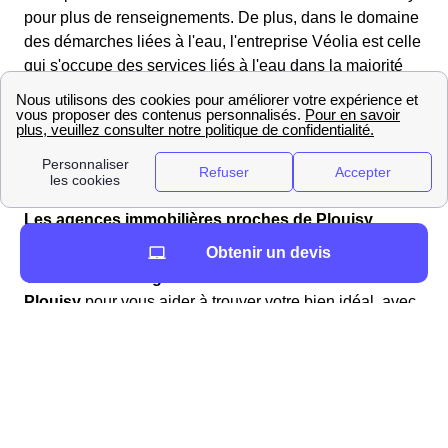
pour plus de renseignements. De plus, dans le domaine
des démarches liées à l'eau, l'entreprise Véolia est celle
qui s'occupe des services liés à l'eau dans la majorité
des communes Françaises. Si tel est le cas à Plouisy,
l'agence AgenceVeoliaSuez présente au
AgenceVeoliaSuezAdresse sera votre interlocuteur
privilégié.
L'immobilier à Plouisy : prix m², informations utiles
Les agences immobilières proches de Plouisy
Obtenir un devis
Vous souhaitez déménager dans la région Bretagne ?
Voici une
liste d'agences immobilières situées à
Plouisy
pour vous aider à trouver votre bien idéal, avec
la localisation par rapport à la mairie (Mairie de Plouisy,
4 rue de la Mairie, 22200 Plouisy)
AgencesImmobilieresProches Vous pouvez comparer
les prix des différents domiciles dans le département
Côtes-d'Armor.