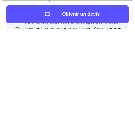
Obtenir un devis
Vous vivez dans un logement individuel à Ploërdut
Contrairement au cas des appartements, il est ici
nécessaire d'effectuer des démarches
pour obtenir de
l'eau. Il est conseillé de contacter, au moins deux
semaines avant votre emménagement, le service d'eau
de la mairie, ou l'organisme privé qui gère cela.
Généralement ces démarches se font par téléphone.
Deux cas sont alors possibles : l'eau a été coupée, il
faudra alors qu'un technicien intervienne ou l'eau n'a
pas été coupée, il faudra alors simplement mettre
l'abonnement à votre nom.