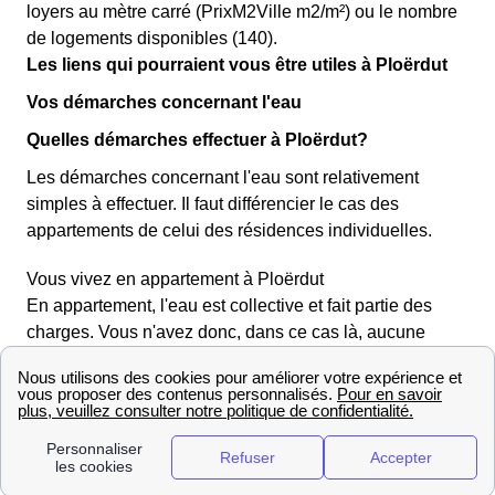
loyers au mètre carré (PrixM2Ville m2/m²) ou le nombre
de logements disponibles (140).
Les liens qui pourraient vous être utiles à Ploërdut
Vos démarches concernant l'eau
Quelles démarches effectuer à Ploërdut?
Les démarches concernant l'eau sont relativement
simples à effectuer. Il faut différencier le cas des
appartements de celui des résidences individuelles.
Vous vivez en appartement à Ploërdut
En appartement, l'eau est collective et fait partie des
charges. Vous n'avez donc, dans ce cas là, aucune
démarche particulière à effectuer et l'eau devrait être
disponible dès votre arrivée sans aucune action de votre
part. Il ne devrait même pas exister de compteur
individuel. Si, bien que vivant en appartement, vous
disposez d'un compteur individuel, n'hésitez pas à
relever les chiffres quand vous arrivez.