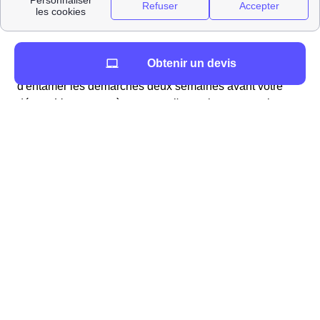
Lorsque vous quittez votre logement, vous devrez
Obtenir un devis
résilier votre contrat
. Encore une fois, il est conseillé
d'entamer les démarches deux semaines avant votre
départ. Vous aurez à contacter l'organisme auquel vous
avez souscrit votre contrat pour le prévenir de votre
départ. Vous devez également
relever votre
consommation d'eau
sur le compteur et fournir votre
nouvelle adresse. Ce sera à cette nouvelle adresse que
l'organisme vous enverra la facture de clôture.
Quels contacts à Plélan-Le-Grand?
Vous pouvez tout d'abord contacter la Mairie de Plélan-
Le-Grand pour plus de renseignements. De plus, dans le
domaine des démarches liées à l'eau, l'entreprise Véolia
est celle qui s'occupe des services liés à l'eau dans la
majorité des communes Françaises. Si tel est le cas à
Plélan-Le-Grand, l'agence AgenceVeoliaSuez présente