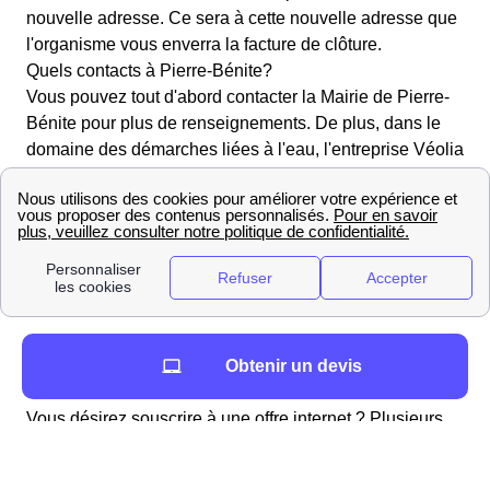
nouvelle adresse. Ce sera à cette nouvelle adresse que
l'organisme vous enverra la facture de clôture.
Quels contacts à Pierre-Bénite?
Vous pouvez tout d'abord contacter la Mairie de Pierre-
Bénite pour plus de renseignements. De plus, dans le
domaine des démarches liées à l'eau, l'entreprise Véolia
est celle qui s'occupe des services liés à l'eau dans la
majorité des communes Françaises. Si tel est le cas à
Pierre-Bénite, l'agence AgenceVeoliaSuez présente au
AgenceVeoliaSuezAdresse sera votre interlocuteur
privilégié.
Infos pratiques à Pierre-Bénite
Les box internet à Pierre-Bénite
Obtenir un devis
Choisir une offre internet à Pierre-Bénite
Vous désirez souscrire à une offre internet ? Plusieurs
fournisseurs d'accès à internet proposent des offres dont
vous pouvez bénéficier à Pierre-Bénite. Pour choisir