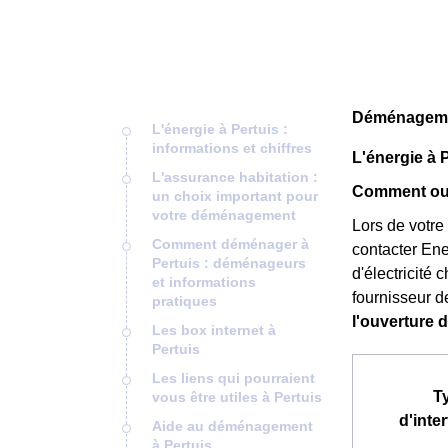
Déménagemen
L'énergie à Pertuis :
informations et chiffres
L'énergie à P
L'assurance habitation :
Comment ouv
un choix important pour
votre déménagement
Lors de votre 
Comment déménager à
contacter Ene
Pertuis : déménageurs
d'électricité 
et informations
fournisseur de
pratiques
l'ouverture 
Les box internet à
Pertuis
Les liens qui pourraient
T
vous être utiles à Pertuis
d'inte
Aide au déménagement
à Pertuis