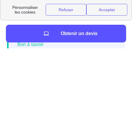
d'autres villes du département (Puy-de-Dôme) :
ComparaisonDemenagementVille
Obtenir un devis
N'hésitez pas à contacter gratuitement le
service papernest si vous emménagez à
Perrier et avez besoin de contrats d'électricité,
box internet et assurance habitation.
De nombreux déménageurs sont accessibles près de
votre futur domicile du 63500. Vous trouverez leurs
noms ainsi que leurs adresses dans le Tableau qui suit.
DemenageursProches Enfin, si vous souhaitez