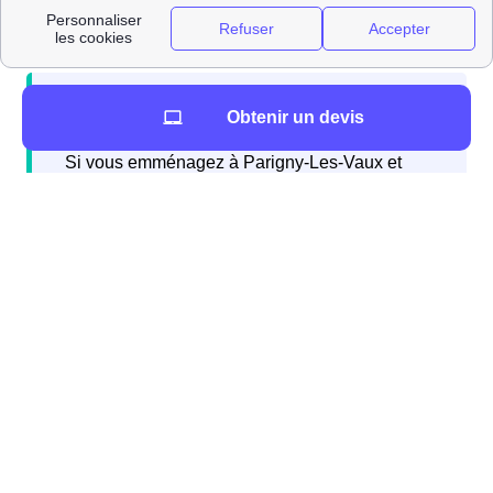
?
Obtenir un devis
Si vous emménagez à Parigny-Les-Vaux et
avez besoin d'abonnements d'énergie, internet,
ou d'une assurance habitation, vous pouvez
contacter gratuitement Papernest qui réalisera
l'intégralité de vos démarches directement par
téléphone.
Il y a de nombreux déménageurs accessibles près de
votre futur domicile à Parigny-Les-Vaux (58320). Voici la
liste : DemenageursProches Dans le Tableau qui suit,
vous pouvez voir le nombre de personnes qui ont