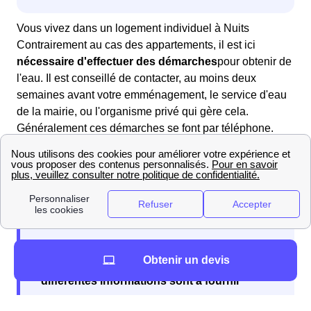
Vous vivez dans un logement individuel à Nuits
Contrairement au cas des appartements, il est ici
nécessaire d'effectuer des démarches
pour obtenir de
l'eau. Il est conseillé de contacter, au moins deux
semaines avant votre emménagement, le service d'eau
de la mairie, ou l'organisme privé qui gère cela.
Généralement ces démarches se font par téléphone.
Deux cas sont alors possibles : l'eau a été coupée, il
faudra alors qu'un technicien intervienne ou l'eau n'a
pas été coupée, il faudra alors simplement mettre
l'abonnement à votre nom.
Obtenir un devis
Lors de la souscription à votre abonnement
différentes informations sont à fournir