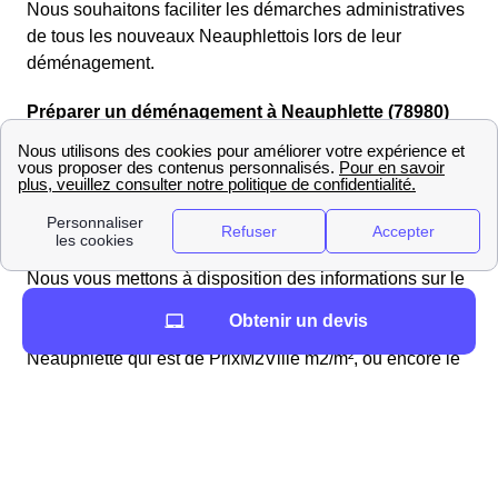
Nous souhaitons faciliter les démarches administratives
de tous les nouveaux Neauphlettois lors de leur
déménagement.
Préparer un déménagement à Neauphlette (78980)
Vous déménagez à Neauphlette ? Pas de panique, ce
site est fait pour vous aider à préparer votre arrivée dans
la région (Ile-De-France) ! Il est important de se
préparer en amont
lors d'un déménagement.
Nous vous mettons à disposition des informations sur le
département Yvelines pour bien vous préparer.
Obtenir un devis
Par exemple, le prix moyen des loyers au m² à
Neauphlette qui est de PrixM2Ville m2/m², ou encore le
numéro de la mairie : 01 34 78 34 91.
L'énergie à Neauphlette : informations et chiffres
Comment ouvrir mon compteur énergétique à